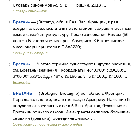
Словарь синонимов ASIS. В.Н. Тришин. 2013 …
Словарь синонимов
Бретань
— (Brittany), обл. в Сев. Зап. Франции, к рая
7
всегда пользовалась значит, автономией, сохраняя местный
язык и самобытную культуру. После завоевания Римом (56
до н.э.) Б. стала частью пров. Арморика. К 6 в. кельтские
миссионеры принесли в Б.&#8230; …
Всемирная история
Бретань
— У этого термина существуют и другие значения,
8
см. Бретань (значения). Координаты: 48°00′00″ с.&#160;ш.
3°00′00″ з.&#160;д. / 48° с.&#160;ш. 3° з.&#160;д.&#160; …
Википедия
БРЕТАНЬ
— (Bretagne, Bretaigne) ист. область Франции.
9
Первоначально входила в галльскую Арморику. Название Б.
получила от заселивших ее в 5 6 вв. бриттов, бежавших из
Британии от англо саксов. Иммигранты селились большими
семьями (тревами), объединявшимися …
Советская историческая энциклопедия