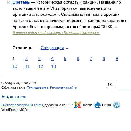
Бретань
— историческая область Франции. Названа по
10
заселившим её в V VI вв. бриттам, вытесненным из
Британии англосаксами. Сильным влиянием в Бретани
пользовалась католическая церковь. Господство франков в
Бретани было непрочным, так как бретонцы&#8230; …
Энциклопедический словарь «Всемирная история»
Страницы
Следующая
→
1
2
3
4
5
6
7
8
9
10
11
12
13
© Академик, 2000-2026
18+
Обратная связь:
Техподдержка
,
Реклама на сайте
👣 Путешествия
Экспорт словарей на сайты
, сделанные на PHP,
Joomla,
Drupal,
WordPress, MODx.