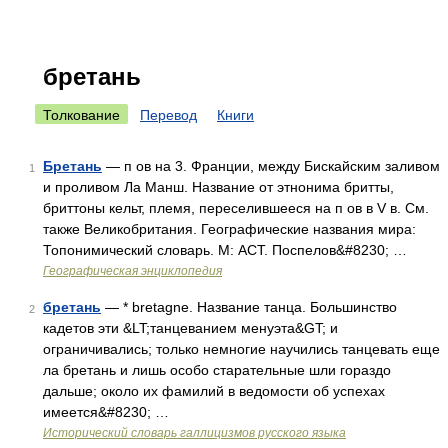
бретань
Толкование
Перевод
Книги
Бретань
— п ов на 3. Франции, между Бискайским заливом
1
и проливом Ла Манш. Название от этнонима бритты,
бриттоны кельт, племя, переселившееся на п ов в V в. См.
также Великобритания. Географические названия мира:
Топонимический словарь. М: АСТ. Поспелов&#8230; …
Географическая энциклопедия
бретань
— * bretagne. Название танца. Большинство
2
кадетов эти &LT;танцеванием менуэта&GT; и
ограничивались; только немногие научились танцевать еще
ла бретань и лишь особо старательные шли гораздо
дальше; около их фамилий в ведомости об успехах
имеется&#8230; …
Исторический словарь галлицизмов русского языка