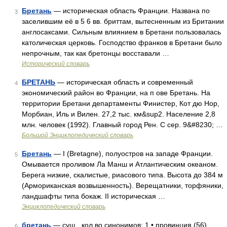
Бретань
— историческая область Франции. Названа по
3
заселившим её в 5 6 вв. бриттам, вытесненным из Британии
англосаксами. Сильным влиянием в Бретани пользовалась
католическая церковь. Господство франков в Бретани было
непрочным, так как бретонцы восставали …
Исторический словарь
БРЕТАНЬ
— историческая область и современный
4
экономический район во Франции, на п ове Бретань. На
территории Бретани департаменты Финистер, Кот дю Нор,
Морбиан, Иль и Вилен. 27,2 тыс. км&sup2. Население 2,8
млн. человек (1992). Главный город Рен. С сер. 9&#8230; …
Большой Энциклопедический словарь
Бретань
— I (Bretagne), полуостров на западе Франции.
5
Омывается проливом Ла Манш и Атлантическим океаном.
Берега низкие, скалистые, риасового типа. Высота до 384 м
(Армориканская возвышенность). Верещатники, торфяники,
ландшафты типа бокаж. II историческая …
Энциклопедический словарь
бретань
— сущ., кол во синонимов: 1 • провинция (56)
6